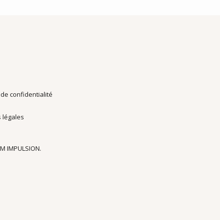
 de confidentialit
é
 légales
NM IMPULSION.