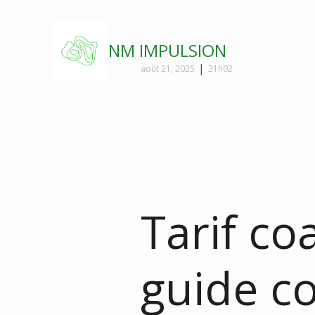
NM IMPULSION
|
août 21, 2025
21h02
Tarif co
guide c